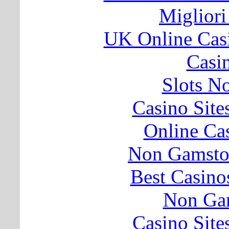
Migliori
UK Online Cas
Casi
Slots N
Casino Sit
Online Ca
Non Gamsto
Best Casin
Non Ga
Casino Sit