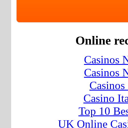
Online r
Casinos 
Casinos 
Casinos
Casino It
Top 10 Bes
UK Online Cas