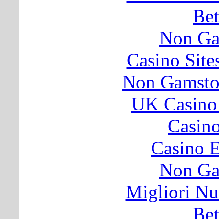
Bet
Non Ga
Casino Sit
Non Gamsto
UK Casino
Casino
Casino E
Non Ga
Migliori Nu
Bet